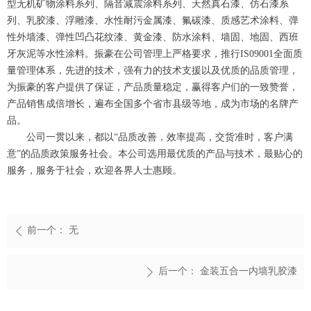
型无机矿物涂料系列、隔音减震涂料系列、天然真石漆、仿石漆系
列、乳胶漆、浮雕漆、水性耐污金属漆、氟碳漆、质感艺术涂料、弹
性外墙漆、弹性凹凸花纹漆、黄金漆、防水涂料、墙固、地固、西班
牙灰泥等水性涂料。振豪在公司管理上严格要求，推行IS09001全面质
量管理体系，先进的技术，强有力的技术支援以及优质的品质管理，
为振豪的客户提供了保证，产品质量稳定，赢得客户们的一致赞誉，
产品销售成倍增长，遍布全国多个省市县级等地，成为市场的名牌产
品。
公司一贯以来，都以“品质改善，效率提高，交货准时，客户满
意”的品质政策服务社会。本公司选用最优质的产品与技术，最贴心的
服务，服务于社会，欢迎各界人士惠顾。
前一个：
无
ꄴ
后一个：
金装五合一内墙乳胶漆
ꄲ