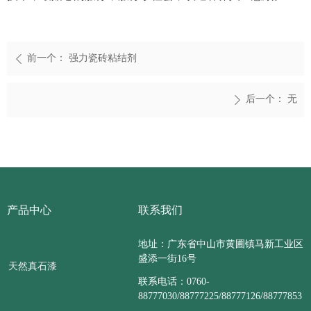
前一个：
强力瓷砖粘结剂
ꄴ
后一个：
无
ꄲ
产品中心
联系我们
地址：广东省中山市黄圃镇马新工业区
盛添一街16号
天然真石漆
联系电话：0760-
88777030/88777225/88777126/88777853